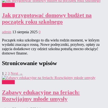
Dziecko
Jak przygotować domowy budżet na
początek roku szkolnego
admin
13 sierpnia 2025
0
Początek roku szkolnego to dla wielu rodzin moment, w którym
wydatki znacząco rosną. Nowe podręczniki, przybory, opłaty za
zajęcia dodatkowe czy odzież szkolna potrafią mocno obciążyć
domowe finanse.
Stronicowanie wpisów
1
2
3
Next →
Dziecko
Zabawy edukacyjne na feriach:
Rozwijajmy młode umysły