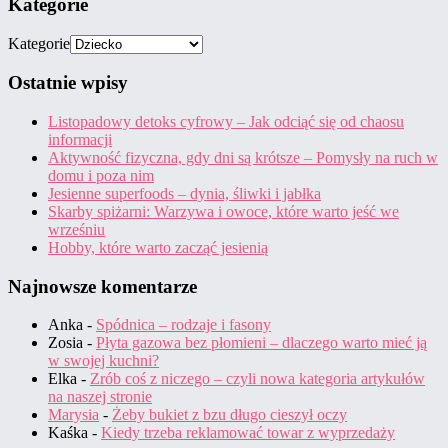
Kategorie
Kategorie
Ostatnie wpisy
Listopadowy detoks cyfrowy – Jak odciąć się od chaosu
informacji
Aktywność fizyczna, gdy dni są krótsze – Pomysły na ruch w
domu i poza nim
Jesienne superfoods – dynia, śliwki i jabłka
Skarby spiżarni: Warzywa i owoce, które warto jeść we
wrześniu
Hobby, które warto zacząć jesienią
Najnowsze komentarze
Anka
-
Spódnica – rodzaje i fasony
Zosia
-
Płyta gazowa bez płomieni – dlaczego warto mieć ją
w swojej kuchni?
Elka
-
Zrób coś z niczego – czyli nowa kategoria artykułów
na naszej stronie
Marysia
-
Żeby bukiet z bzu długo cieszył oczy
Kaśka
-
Kiedy trzeba reklamować towar z wyprzedaży