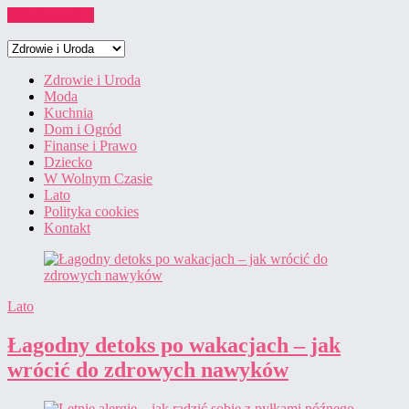
Skip to content
Zdrowie i Uroda
Moda
Kuchnia
Dom i Ogród
Finanse i Prawo
Dziecko
W Wolnym Czasie
Lato
Polityka cookies
Kontakt
Lato
Łagodny detoks po wakacjach – jak
wrócić do zdrowych nawyków